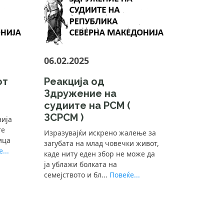
06.02.2025
от
Реакција од
Здружение на
судиите на РСМ (
ЗСРСМ )
нија
те
Изразувајќи искрено жалење за
ица
загубата на млад човечки живот,
...
каде ниту еден збор не може да
ја ублажи болката на
семејството и бл...
Повеќе...