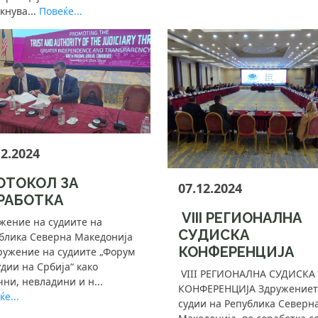
акнува...
Повеќе...
12.2024
ОТОКОЛ ЗА
07.12.2024
РАБОТКА
VIII РЕГИОНАЛНА
жение на судиите на
СУДИСКА
блика Северна Македонија
КОНФЕРЕНЦИЈА
ружение на судиите „Форум
удии на Србија“ како
VIII РЕГИОНАЛНА СУДИСКА
чни, невладини и н...
КОНФЕРЕНЦИЈА Здружениет
е...
судии на Република Северн