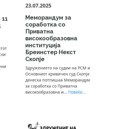
23.07.2025
Меморандум за
 11
соработка со
5
Приватна
високообразовна
институција
атот
Бреинстер Некст
ски
Скопје
ени
Здружението на судии на РСМ и
Основниот кривичен суд Скопје
денеска потпишаа Меморандум
за соработка со Приватна
високообразовна и...
Повеќе...