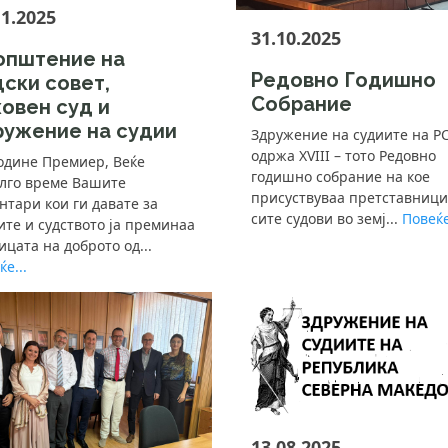
11.2025
31.10.2025
општение на
Редовно Годишно
ски совет,
Собрание
овен суд и
ружение на судии
Здружение на судиите на Р
одржа XVIII – тото Редовно
одине Премиер, Веќе
годишно собрание на кое
лго време Вашите
присуствуваа претставници
нтари кои ги давате за
сите судови во земј...
Повеќе
ите и судството ја преминаа
ицата на доброто од...
е...
13.08.2025