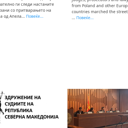
ателно ги следи настаните
from Poland and other Euro
зани со притварањето на
countries marched the street
ја од Апела...
Повеќе...
...
Повеќе...