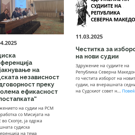
11.03.2025
04.2025
Честитка за избор
диска
на нови судии
нференција
Здружение на судиите на
јакнување на
Република Северна Македо
дската независност
го честита изборот на нови
дговорност преку
судии, на вчерашната седн
голема ефикасност
на Судскиот совет н...
Повеќе
постапката“
жението на судии на РСМ
оработка со Мисијата на
 во Скопје, ја одржа
шната судиска
еренција на тема