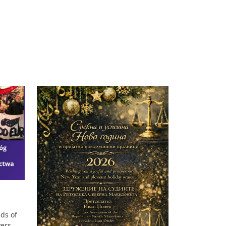
ds of
yers