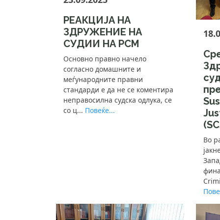
РЕАКЦИЈА НА
ЗДРУЖЕНИЕ НА
18.
СУДИИ НА РСМ
Ср
Основно правно начело
Зд
согласно домашните и
суд
меѓународните правни
пр
стандарди е да не се коментира
неправосилна судска одлука, се
Sus
со ц...
Повеќе...
Jus
(SC
Во р
јакн
Запа
фина
Crimi
Повеќ