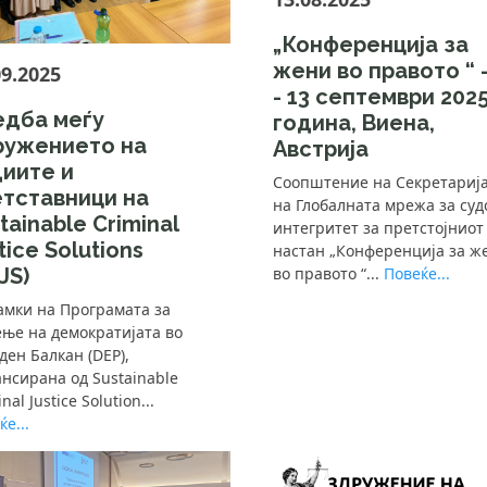
„Конференција за
жени во правото “ -
09.2025
- 13 септември 202
едба меѓу
година, Виена,
ружението на
Австрија
иите и
Соопштение на Секретариј
етставници на
на Глобалната мрежа за суд
tainable Criminal
интегритет за претстојниот
tice Solutions
настан „Конференција за ж
во правото “...
Повеќе...
JS)
амки на Програмата за
ење на демократијата во
ден Балкан (DEP),
нсирана од Sustainable
nal Justice Solution...
е...