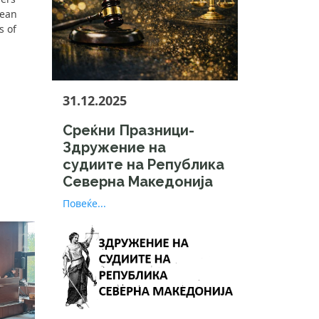
pean
s of
31.12.2025
Среќни Празници-
Здружение на
судиите на Република
Северна Македонија
Повеќе...