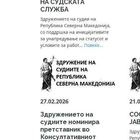
НА СУДСКАТА
СЛУЖБА
Здружението на судии на
Република Северна Македонија,
со поддршка на иницијативите
за унапредување на статусот и
условите за работ...
Повеќе...
27.02.2026
21.
Здружението на
СО
судиите номинира
ЈА
претставник во
Здру
Консултативниот
Репу