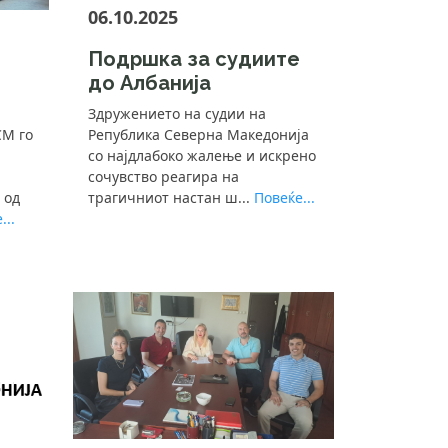
06.10.2025
Подршка за судиите
до Албанија
Здружението на судии на
СМ го
Република Северна Македонија
со најдлабоко жалење и искрено
сочувство реагира на
 од
трагичниот настан ш...
Повеќе...
...