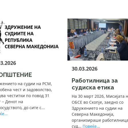
03.2026
30.03.2026
ОПШТЕНИЕ
Работилница за
жението на судии на РСМ,
судиска етика
собена чест и задоволство,
ува честитки по повод 31
На 30 март 2026, Мисијата 
 – Денот на
ОБСЕ во Скопје, заедно со
осудството, до сите с...
Здружението на судии на
е...
Северна Македонија,
организираше работилница
суд...
Повеќе...