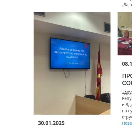
„Зај
08.
ПР
СО
Здру
Репу
и Зд
на с
стру
30.01.2025
Повеќ