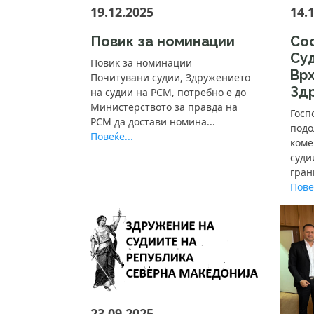
19.12.2025
14.
Повик за номинации
Со
Суд
Повик за номинации
Врх
Почитувани судии, Здружението
Зд
на судии на РСМ, потребно е до
Министерството за правда на
Госп
РСМ да достави номина...
подо
Повеќе...
коме
суди
гран
Повеќ
23.09.2025