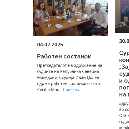
30.
04.07.2025
Су
Работен состанок
ко
Претседателот на Здружение на
„За
судиите на Република Северна
су
Македонија судија Иван Џолев
и о
одржа работен состанок со г-ѓа
по
Cecilia Mar...
Повеќе...
на 
Здру
во с
ОБСЕ
годи
конф