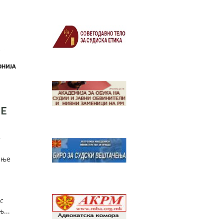
Е
е
ање
с
...