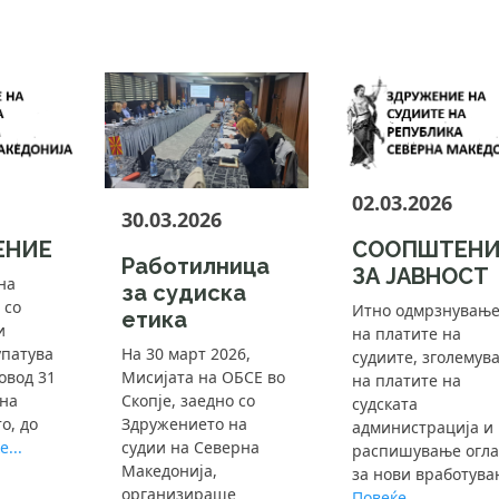
02.03.2026
30.03.2026
ЕНИЕ
СООПШТЕНИ
Работилница
ЗА ЈАВНОСТ
на
за судиска
 со
Итно одмрзнувањ
етика
и
на платите на
На 30 март 2026,
упатува
судиите, зголемув
Мисијата на ОБСЕ во
овод 31
на платите на
Скопје, заедно со
 на
судската
Здружението на
о, до
администрација и
судии на Северна
...
распишување огла
Македонија,
за нови вработувањ
организираше
Повеќе...