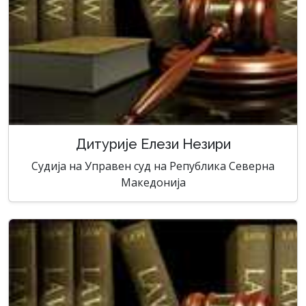
Дитурије Елези Незири
Судија на Управен суд на Република Северна
Македонија