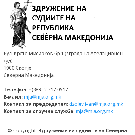
Бул. Крсте Мисирков бр.1 (зграда на Апелационен
суд)
1000 Скопје
Северна Македонија.
Телефон:
+(389) 2 312 0912
Е-маил:
mja@mja.org.mk
Контакт за председател:
dzolev.ivan@mja.org.mk
Контакт за стручна служба:
mja@mja.org.mk
©
Copyright
Здружение на судиите на Северна