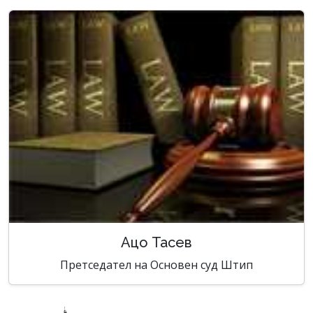
Ацо Тасев
Претседател на Основен суд Штип