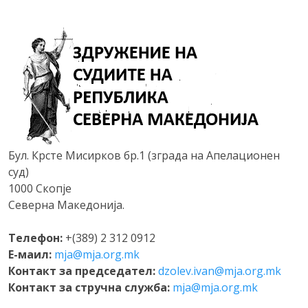
Бул. Крсте Мисирков бр.1 (зграда на Апелационен
суд)
1000 Скопје
Северна Македонија.
Телефон:
+(389) 2 312 0912
Е-маил:
mja@mja.org.mk
Контакт за председател:
dzolev.ivan@mja.org.mk
Контакт за стручна служба:
mja@mja.org.mk