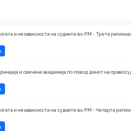
огата и независноста на судиите во РМ - Трета регионал
а
ренција и свечена академија по повод денот на правосуд
а
логата и независноста на судиите во РМ - Четврта регио
а