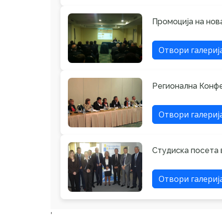
Промоција на нова
Отвори галериј
Регионална Конфе
Отвори галериј
Студиска посета в
Отвори галериј
'