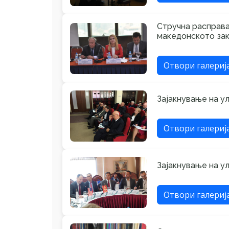
Стручна расправа
македонското зак
Отвори галериј
Зајакнување на у
Отвори галериј
Зајакнување на у
Отвори галериј