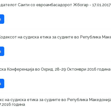
дателот Саити со евроамбасадорот Жбогар - 17.01.2017
а
одексот на судиска етика за судиите во Република Макед
а
ка Конференција во Охрид, 28-29 Октомври 2016 година
а
кс на судиска етика за судиите во Република Македонија
7.2016 година