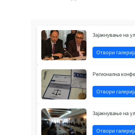
Зајакнување на ул
Отвори галериј
Регионална конфе
Отвори галериј
Зајакнување на у
Отвори галериј