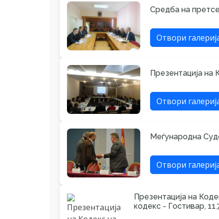
Средба на претсе
Отвори галериј
Презентација на К
Отвори галериј
Меѓународна Судс
Отвори галериј
Презентација на Коде
кодекс - Гостивар, 11.