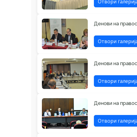
Отвори галериј
Денови на правосу
Отвори галериј
Денови на правосу
Отвори галериј
Денови на правосу
Отвори галериј