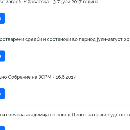
о Загреб, Р.Хрватска - 3-7 јули 2017 година
а
 остварени средби и состаноци во период јули-август 20
а
шно Собрание на ЗСРМ - 16.6.2017
а
 и свечена академија по повод Денот на правосудството 