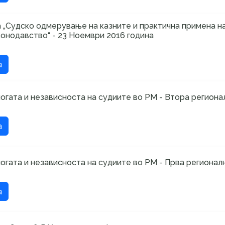
 „Судско одмерување на казните и практична примена н
онодавство“ - 23 Ноември 2016 година
а
логата и независноста на судиите во РМ - Втора региона
а
логата и независноста на судиите во РМ - Прва регионал
а