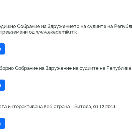
Годишно Собрание на Здружението на судиите на Републик
 превземени од www.akademik.mk
а
борно Собрание на Здружение на судиите на Република 
а
та интерактивана веб страна - Битола, 01.12.2011
а