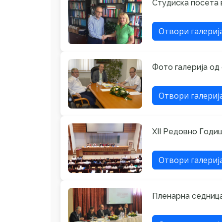
Студиска посета в
Отвори галериј
Фото галерија од
Отвори галериј
XII Редовно Годи
Отвори галериј
Пленарна седница