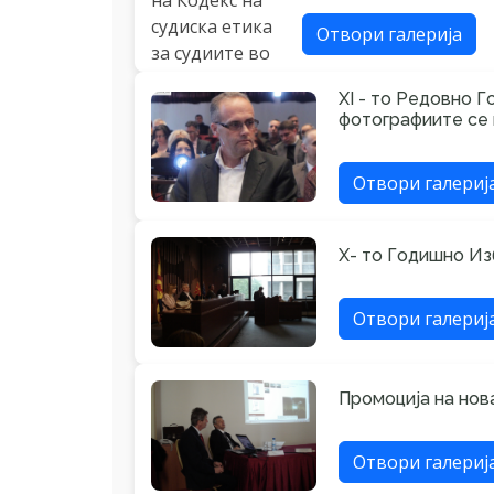
Отвори галерија
XI - то Редовно 
фотографиите се
Отвори галериј
X- то Годишно Из
Отвори галериј
Промоција на нова
Отвори галериј